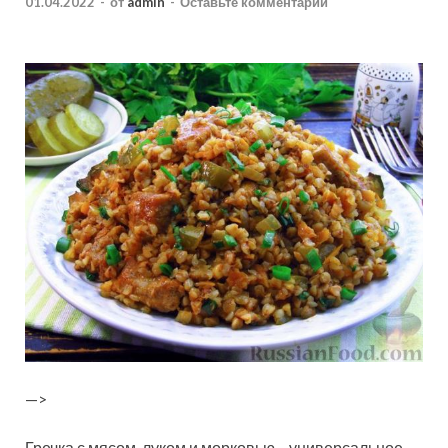
01.04.2022
-
от
admin
-
Оставьте комментарий
—>
Гречка с мясом, луком и морковью – универсальное