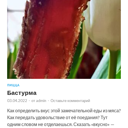
ПИЦЦА
Бастурма
03.04.2022
-
от
admin
-
Оставьте комментарий
Как определить вкус этой замечательной еды из мяса?
Как передать удовольствие от её поедания? Тут
одним словом не отделаешься. Сказать «вкусно» —