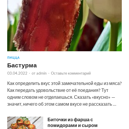
ПИЦЦА
Бастурма
03.04.2022
-
от
admin
-
Оставьте комментарий
Как определить вкус этой замечательной еды из мяса?
Как передать удовольствие от её поедания? Тут
одним словом не отделаешься. Сказать «вкусно» —
значит, ничего об этом самом вкусе не рассказать …
Биточки из фарша с
помидорами и сыром