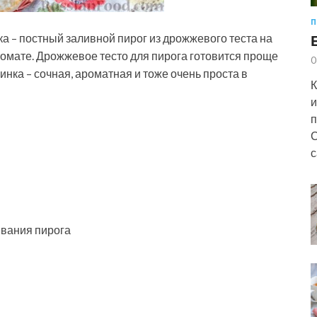
П
а – постный заливной пирог из дрожжевого теста на
 томате. Дрожжевое тесто для пирога готовится проще
0
чинка – сочная, ароматная и тоже очень
проста в
К
и
п
С
с
ывания пирога