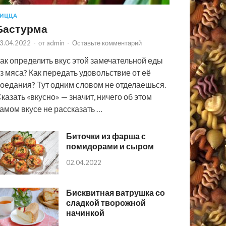
ИЦЦА
Бастурма
3.04.2022
-
от
admin
-
Оставьте комментарий
ак определить вкус этой замечательной еды
з мяса? Как передать удовольствие от её
оедания? Тут одним словом не отделаешься.
казать «вкусно» — значит, ничего об этом
амом вкусе не рассказать …
Биточки из фарша с
помидорами и сыром
02.04.2022
Бисквитная ватрушка со
сладкой творожной
начинкой