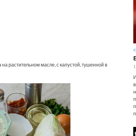
С
 на растительном масле, с капустой, тушенной в
1
И
в
н
п
п
п