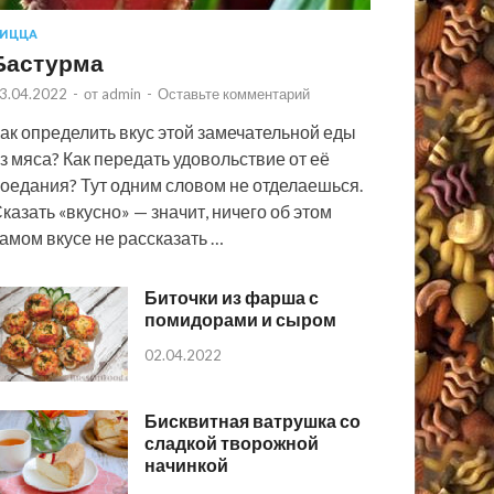
ИЦЦА
Бастурма
3.04.2022
-
от
admin
-
Оставьте комментарий
ак определить вкус этой замечательной еды
з мяса? Как передать удовольствие от её
оедания? Тут одним словом не отделаешься.
казать «вкусно» — значит, ничего об этом
амом вкусе не рассказать …
Биточки из фарша с
помидорами и сыром
02.04.2022
Бисквитная ватрушка со
сладкой творожной
начинкой