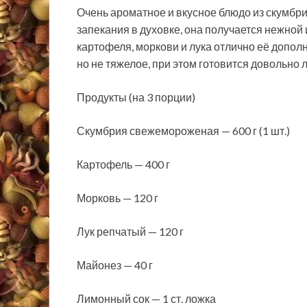
Очень ароматное и вкусное блюдо из скумбр
запекания в духовке, она получается нежной 
картофеля, моркови и лука отлично её дополн
но не
тяжелое, при этом готовится довольно л
Продукты (на 3 порции)
Скумбрия свежемороженая — 600 г (1 шт.)
Картофель — 400 г
Морковь — 120 г
Лук репчатый — 120 г
Майонез — 40 г
Лимонный сок — 1 ст. ложка