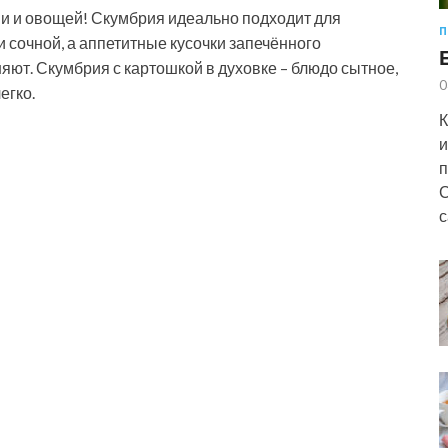
ии и овощей! Скумбрия идеально подходит для
П
и сочной, а аппетитные кусочки запечённого
яют. Скумбрия с картошкой в духовке – блюдо сытное,
0
егко.
К
и
п
С
с