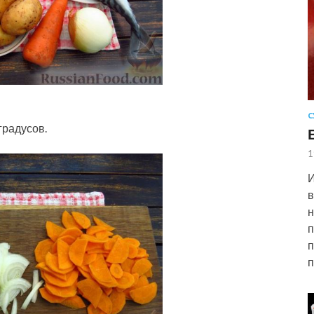
С
градусов.
1
И
в
н
п
п
п