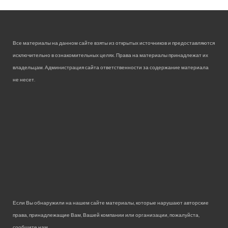
Все материалы на данном сайте взяты из открытых источников и предоставляются
исключительно в ознакомительных целях. Права на материалы принадлежат их
владельцам. Администрация сайта ответственности за содержание материала
не несет.
Если Вы обнаружили на нашем сайте материалы, которые нарушают авторские
права, принадлежащие Вам, Вашей компании или организации, пожалуйста,
сообщите нам.