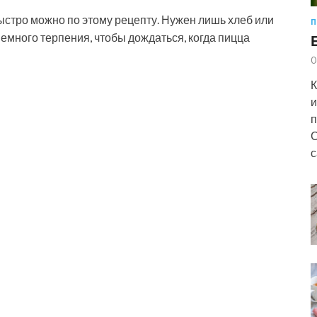
быстро можно по этому рецепту. Нужен лишь хлеб или
П
емного терпения, чтобы дождаться, когда пицца
0
К
и
п
С
с