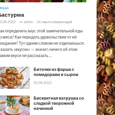
ИЦЦА
Бастурма
3.04.2022
-
от
admin
-
Оставьте комментарий
ак определить вкус этой замечательной еды
з мяса? Как передать удовольствие от её
оедания? Тут одним словом не отделаешься.
казать «вкусно» — значит, ничего об этом
амом вкусе не рассказать …
Биточки из фарша с
помидорами и сыром
02.04.2022
Бисквитная ватрушка со
сладкой творожной
начинкой