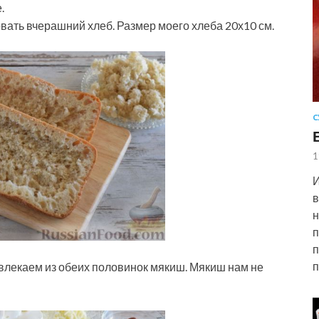
.
вать вчерашний хлеб. Размер моего хлеба 20х10 см.
С
1
И
в
н
п
п
п
звлекаем из обеих половинок мякиш. Мякиш нам не