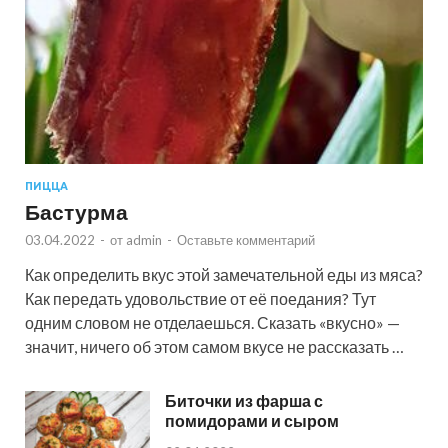
ПИЦЦА
Бастурма
03.04.2022
-
от
admin
-
Оставьте комментарий
Как определить вкус этой замечательной еды из мяса?
Как передать удовольствие от её поедания? Тут
одним словом не отделаешься. Сказать «вкусно» —
значит, ничего об этом самом вкусе не рассказать …
Биточки из фарша с
помидорами и сыром