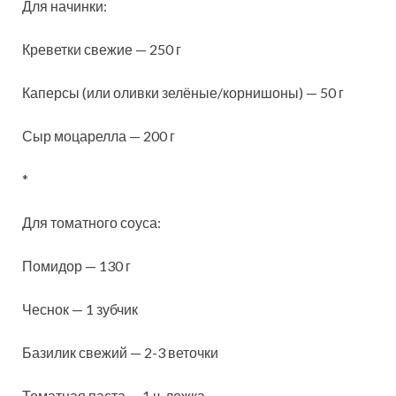
Для начинки:
Креветки свежие — 250 г
Каперсы (или оливки зелёные/корнишоны) — 50 г
Сыр моцарелла — 200 г
*
Для томатного соуса:
Помидор — 130 г
Чеснок — 1 зубчик
Базилик свежий — 2-3 веточки
Томатная паста — 1 ч. ложка