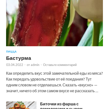
ПИЦЦА
Бастурма
03.04.2022
-
от
admin
-
Оставьте комментарий
Как определить вкус этой замечательной еды из мяса?
Как передать удовольствие от её поедания? Тут
одним словом не отделаешься. Сказать «вкусно» —
значит, ничего об этом самом вкусе не рассказать …
Биточки из фарша с
помидорами и сыром