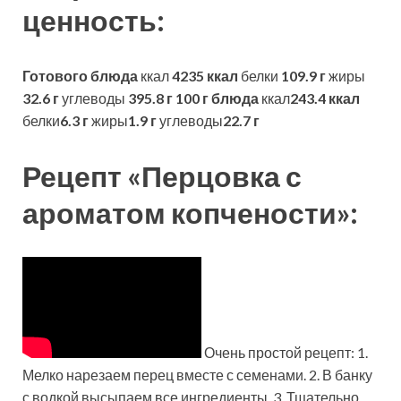
ценность:
Готового блюда
ккал
4235 ккал
белки
109.9 г
жиры
32.6 г
углеводы
395.8 г
100 г блюда
ккал
243.4 ккал
белки
6.3 г
жиры
1.9 г
углеводы
22.7 г
Рецепт «Перцовка с
ароматом копчености»:
Очень простой рецепт: 1.
Мелко нарезаем перец вместе с семенами. 2. В банку
с водкой высыпаем все ингредиенты. 3. Тщательно