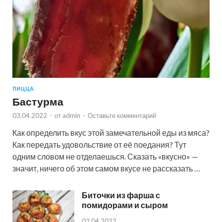
ПИЦЦА
Бастурма
03.04.2022
-
от
admin
-
Оставьте комментарий
Как определить вкус этой замечательной еды из мяса?
Как передать удовольствие от её поедания? Тут
одним словом не отделаешься. Сказать «вкусно» —
значит, ничего об этом самом вкусе не рассказать …
Биточки из фарша с
помидорами и сыром
02.04.2022