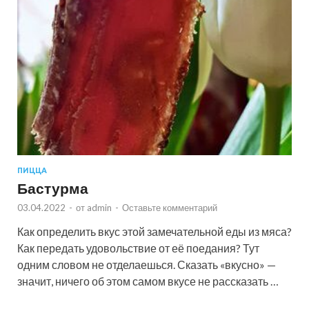
ПИЦЦА
Бастурма
03.04.2022
-
от
admin
-
Оставьте комментарий
Как определить вкус этой замечательной еды из мяса?
Как передать удовольствие от её поедания? Тут
одним словом не отделаешься. Сказать «вкусно» —
значит, ничего об этом самом вкусе не рассказать …