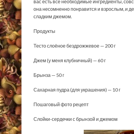
вас есть все необходимые ингредиенты, сов
она несомненно понравится и взрослым, и д
сладким джемом.
Продукты
Тесто слоёное бездрожжевое — 200 г
Джем (у меня клубничный) — 60 г
Брынза — 50 г
Сахарная пудра (для украшения) — 10 г
Пошаговый фото рецепт
Слойки-сердечки с брынзой и джемом