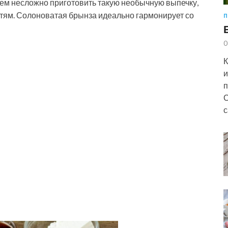
сем несложно приготовить такую необычную выпечку,
етям. Солоноватая брынза идеально
гармонирует со
П
0
К
и
п
С
с