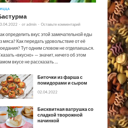
ИЦЦА
Бастурма
3.04.2022
-
от
admin
-
Оставьте комментарий
ак определить вкус этой замечательной еды
з мяса? Как передать удовольствие от её
оедания? Тут одним словом не отделаешься.
казать «вкусно» — значит, ничего об этом
амом вкусе не рассказать …
Биточки из фарша с
помидорами и сыром
02.04.2022
Бисквитная ватрушка со
сладкой творожной
начинкой