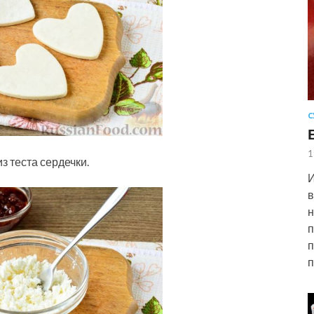
С
1
 теста сердечки.
И
в
н
п
п
п