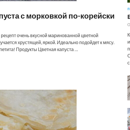
П
пуста с морковкой по-корейски
О
К
 рецепт очень вкусной маринованной цветной
и
учается хрустящей, яркой. Идеально подойдет к мясу.
п
петита! Продукты Цветная капуста …
С
с