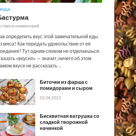
ИЦЦА
Бастурма
ставьте комментарий
ак определить вкус этой замечательной еды
з мяса? Как передать удовольствие от её
оедания? Тут одним словом не отделаешься.
казать «вкусно» — значит, ничего об этом
амом вкусе не рассказать …
Биточки из фарша с
помидорами и сыром
02.04.2022
Бисквитная ватрушка со
сладкой творожной
начинкой