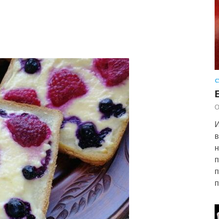
С
О
И
в
н
п
п
п