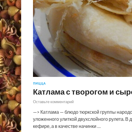
ПИЦЦА
Катлама с творогом и сы
Оставьте комментарий
—> Катлама — блюдо тюркской группы народ
уложенного улиткой двухслойного рулета. В д
кефире, а в качестве начинки …