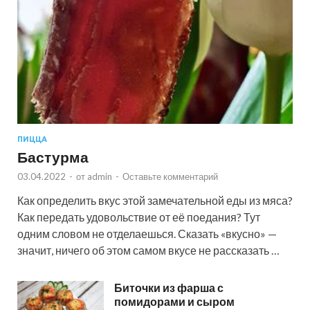
ПИЦЦА
Бастурма
03.04.2022
-
от
admin
-
Оставьте комментарий
Как определить вкус этой замечательной еды из мяса?
Как передать удовольствие от её поедания? Тут
одним словом не отделаешься. Сказать «вкусно» —
значит, ничего об этом самом вкусе не рассказать …
Биточки из фарша с
помидорами и сыром