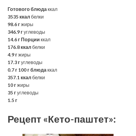
Готового блюда
ккал
3535 ккал
белки
98.6 г
жиры
346.9 г
углеводы
14.6 г
Порции
ккал
176.8 ккал
белки
4.9 г
жиры
17.3 г
углеводы
0.7 г
100 г блюда
ккал
357.1 ккал
белки
10 г
жиры
35 г
углеводы
1.5 г
Рецепт «Кето-паштет»: